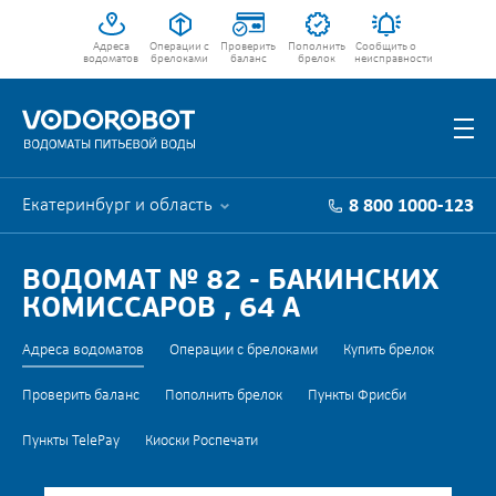
Адреса
Операции с
Проверить
Пополнить
Сообщить о
водоматов
брелоками
баланс
брелок
неисправности
Екатеринбург и область
8 800 1000-123
ВОДОМАТ № 82 - БАКИНСКИХ
КОМИССАРОВ , 64 А
Адреса водоматов
Операции с брелоками
Купить брелок
Проверить баланс
Пополнить брелок
Пункты Фрисби
Пункты TelePay
Киоски Роспечати