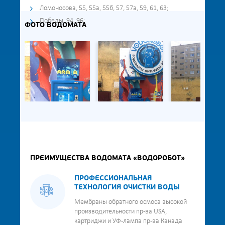
Ломоносова, 55, 55а, 55б, 57, 57а, 59, 61, 63;
Победы, 94, 96;
ФОТО ВОДОМАТА
ПРЕИМУЩЕСТВА ВОДОМАТА «ВОДОРОБОТ»
ПРОФЕССИОНАЛЬНАЯ
ТЕХНОЛОГИЯ ОЧИСТКИ ВОДЫ
Мембраны обратного осмоса высокой
производительности пр-ва USA,
картриджи и УФ-лампа пр-ва Канада