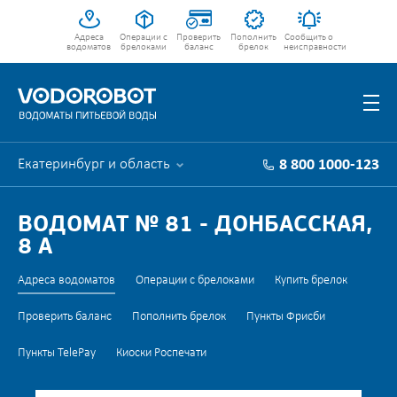
Адреса
Операции с
Проверить
Пополнить
Сообщить о
водоматов
брелоками
баланс
брелок
неисправности
Екатеринбург и область
8 800 1000-123
ВОДОМАТ № 81 - ДОНБАССКАЯ,
8 А
Адреса водоматов
Операции с брелоками
Купить брелок
Проверить баланс
Пополнить брелок
Пункты Фрисби
Пункты TelePay
Киоски Роспечати