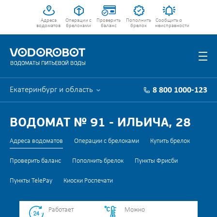
Адреса
Операции с
Проверить
Пополнить
Сообщить о
водоматов
брелоками
баланс
брелок
неисправности
Екатеринбург и область
8 800 1000-123
ВОДОМАТ № 91 - ИЛЬИЧА, 28
Адреса водоматов
Операции с брелоками
Купить брелок
Проверить баланс
Пополнить брелок
Пункты Фрисби
Пункты TelePay
Киоски Роспечати
Работает
Можно