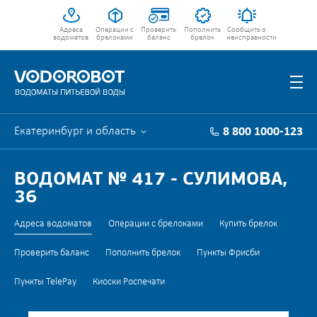
Адреса
Операции с
Проверить
Пополнить
Сообщить о
водоматов
брелоками
баланс
брелок
неисправности
Екатеринбург и область
8 800 1000-123
ВОДОМАТ № 417 - СУЛИМОВА,
36
Адреса водоматов
Операции с брелоками
Купить брелок
Проверить баланс
Пополнить брелок
Пункты Фрисби
Пункты TelePay
Киоски Роспечати