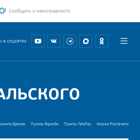
Сообщить о неисправности
 в соцсетях
РАЛЬСКОГО
олнить брелок
Пункты Фрисби
Пункты TelePay
Киоски Роспечати