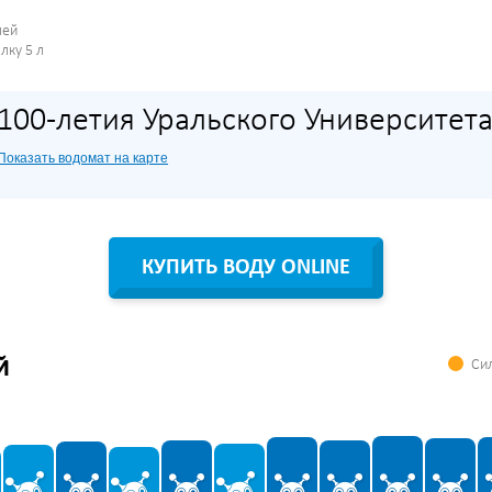
лей
лку 5 л
100-летия Уральского Университета
Показать водомат на карте
КУПИТЬ ВОДУ ONLINE
Сил
Й