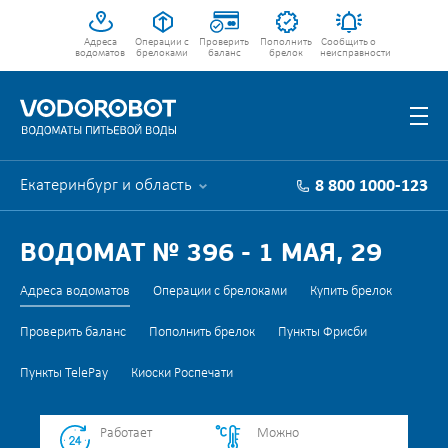
Адреса
Операции с
Проверить
Пополнить
Сообщить о
водоматов
брелоками
баланс
брелок
неисправности
Екатеринбург и область
8 800 1000-123
ВОДОМАТ № 396 - 1 МАЯ, 29
Адреса водоматов
Операции с брелоками
Купить брелок
Проверить баланс
Пополнить брелок
Пункты Фрисби
Пункты TelePay
Киоски Роспечати
Работает
Можно