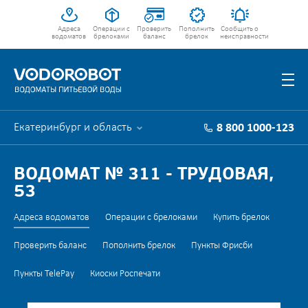
Адреса
Операции с
Проверить
Пополнить
Сообщить о
водоматов
брелоками
баланс
брелок
неисправности
Екатеринбург и область
8 800 1000-123
ВОДОМАТ № 311 - ТРУДОВАЯ,
53
Адреса водоматов
Операции с брелоками
Купить брелок
Проверить баланс
Пополнить брелок
Пункты Фрисби
Пункты TelePay
Киоски Роспечати