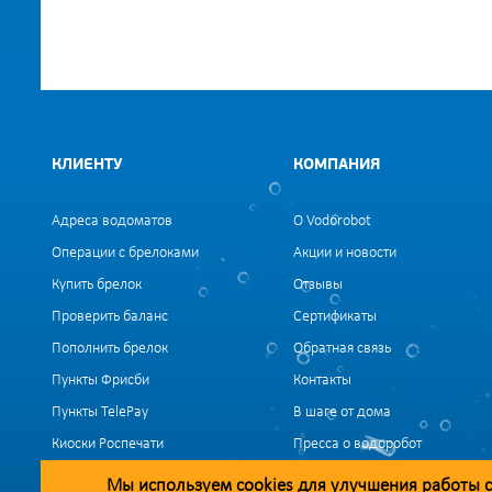
КЛИЕНТУ
КОМПАНИЯ
Адреса водоматов
О Vodorobot
Операции с брелоками
Акции и новости
Купить брелок
Отзывы
Проверить баланс
Сертификаты
Пополнить брелок
Обратная связь
Пункты Фрисби
Контакты
Пункты TelePay
В шаге от дома
Киоски Роспечати
Пресса о водоробот
Вакансии
Мы используем
cookies
для улучшения работы с