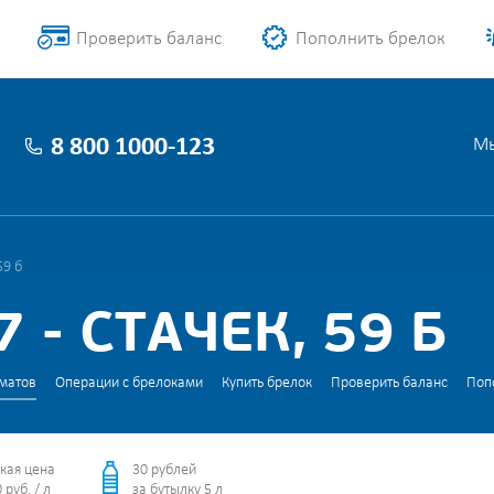
Проверить баланс
Пополнить брелок
8 800 1000-123
Мы
59 б
- СТАЧЕК, 59 Б
матов
Операции с брелоками
Купить брелок
Проверить баланс
Поп
кая цена
30 рублей
 руб. / л
за бутылку 5 л