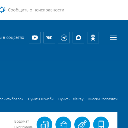
Сообщить о неисправности
 в соцсетях
олнить брелок
Пункты Фрисби
Пункты TelePay
Киоски Роспечати
Водомат
принимает: