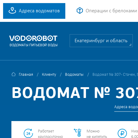
Адреса водоматов
Операции с брелоками
Екатеринбург и область
Главная
Клиенту
Водоматы
Водомат № 307 - Стачек, 
ВОДОМАТ № 307 
Адреса водо
Работает
Можно
Низ
круглосуточно
не кипятить
6.00