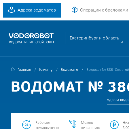
Адреса водоматов
Операции с брелоками
Екатеринбург и область
Главная
Клиенту
Водоматы
Водомат № 386 - Светлый
ВОДОМАТ № 386
Адреса водо
Работает
Можно
Низ
круглосуточно
не кипятить
5.00