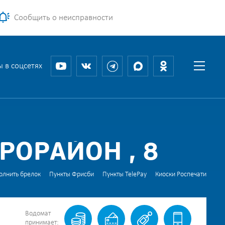
Сообщить о неисправности
 в соцсетях
РОРАЙОН , 8
олнить брелок
Пункты Фрисби
Пункты TelePay
Киоски Роспечати
Водомат
принимает: