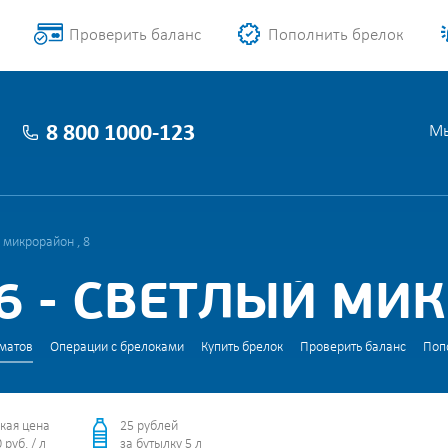
Проверить баланс
Пополнить брелок
8 800 1000-123
Мы
 микрорайон , 8
 - СВЕТЛЫЙ МИК
матов
Операции с брелоками
Купить брелок
Проверить баланс
Поп
кая цена
25 рублей
 руб. / л
за бутылку 5 л