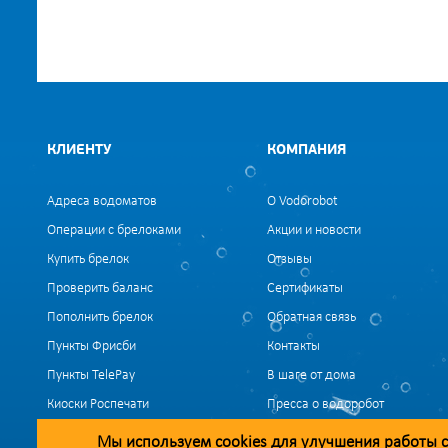
КЛИЕНТУ
КОМПАНИЯ
Адреса водоматов
О Vodorobot
Операции с брелоками
Акции и новости
Купить брелок
Отзывы
Проверить баланс
Сертификаты
Пополнить брелок
Обратная связь
Пункты Фрисби
Контакты
Пункты TelePay
В шаге от дома
Киоски Роспечати
Пресса о водоробот
Вакансии
Мы используем
cookies
для улучшения работы с