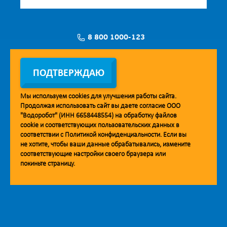
8 800 1000-123
Заявка на установку
ПОДТВЕРЖДАЮ
Мы используем
cookies
для улучшения работы сайта.
Продолжая использовать сайт вы даете согласие ООО
Мобильное приложение Vodorobot
"Водоробот" (ИНН 6658448554) на обработку файлов
cookie
и соответствующих пользовательских данных в
соответствии с
Политикой конфиденциальности
. Если вы
не хотите, чтобы ваши данные обрабатывались, измените
соответствующие настройки своего браузера или
покиньте страницу.
© 2013. Водоробот. Водоматы питьевой воды.
Уважаемые клиенты и партнёры!
Наша компания строит взаимодействие на принципах открытости и
добросовестности. При необходимости вы можете отправить
обращение на адрес линии доверия:
doverie@vodorobot.com