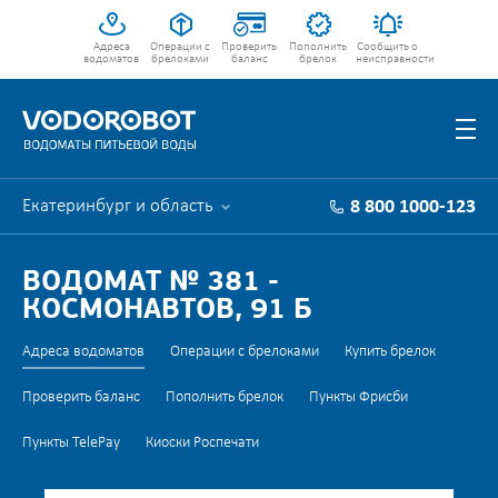
Адреса
Операции с
Проверить
Пополнить
Сообщить о
водоматов
брелоками
баланс
брелок
неисправности
Екатеринбург и область
8 800 1000-123
ВОДОМАТ № 381 -
КОСМОНАВТОВ, 91 Б
Адреса водоматов
Операции с брелоками
Купить брелок
Проверить баланс
Пополнить брелок
Пункты Фрисби
Пункты TelePay
Киоски Роспечати