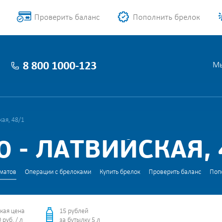
Проверить баланс
Пополнить брелок
8 800 1000-123
Мы
ая, 48/1
 - ЛАТВИЙСКАЯ, 
матов
Операции с брелоками
Купить брелок
Проверить баланс
Поп
кая цена
15 рублей
 руб. / л
за бутылку 5 л