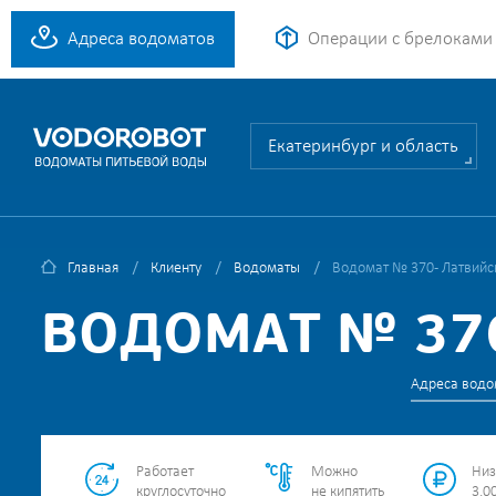
Адреса водоматов
Операции с брелоками
Екатеринбург и область
Главная
Клиенту
Водоматы
Водомат № 370 - Латвийск
ВОДОМАТ № 370
Адреса водо
Работает
Можно
Низ
круглосуточно
не кипятить
3.00