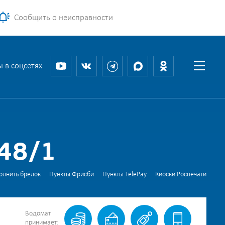
Сообщить о неисправности
 в соцсетях
48/1
олнить брелок
Пункты Фрисби
Пункты TelePay
Киоски Роспечати
Водомат
принимает: