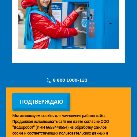
8 800 1000-123
Заявка на установку
ПОДТВЕРЖДАЮ
Мы используем
cookies
для улучшения работы сайта.
Продолжая использовать сайт вы даете согласие ООО
Мобильное приложение Vodorobot
"Водоробот" (ИНН 6658448554) на обработку файлов
cookie
и соответствующих пользовательских данных в