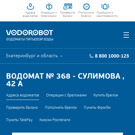
Адреса
Операции с
Проверить
Пополнить
Сообщить о
водоматов
брелоками
баланс
брелок
неисправности
Екатеринбург и область
8 800 1000-123
ВОДОМАТ № 368 - СУЛИМОВА ,
42 А
Адреса водоматов
Операции с брелоками
Купить брелок
Проверить баланс
Пополнить брелок
Пункты Фрисби
Пункты TelePay
Киоски Роспечати