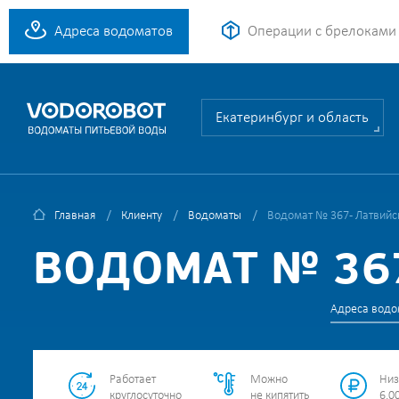
Адреса водоматов
Операции с брелоками
Екатеринбург и область
Главная
Клиенту
Водоматы
Водомат № 367 - Латвийск
ВОДОМАТ № 367
Адреса водо
Работает
Можно
Низ
круглосуточно
не кипятить
6.00