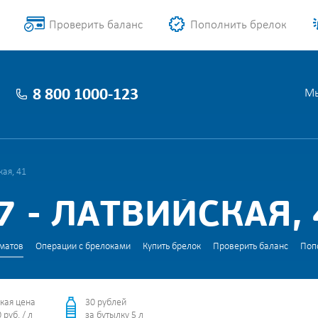
Проверить баланс
Пополнить брелок
8 800 1000-123
Мы
ая, 41
 - ЛАТВИЙСКАЯ, 
матов
Операции с брелоками
Купить брелок
Проверить баланс
Поп
кая цена
30 рублей
 руб. / л
за бутылку 5 л