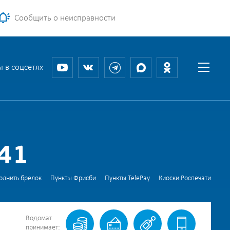
Сообщить о неисправности
 в соцсетях
41
олнить брелок
Пункты Фрисби
Пункты TelePay
Киоски Роспечати
Водомат
принимает: