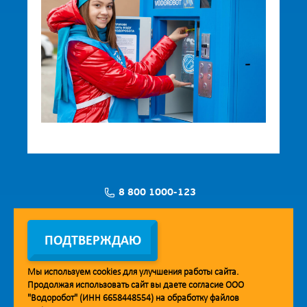
8 800 1000-123
Заявка на установку
ПОДТВЕРЖДАЮ
Мы используем
cookies
для улучшения работы сайта.
Продолжая использовать сайт вы даете согласие ООО
Мобильное приложение Vodorobot
"Водоробот" (ИНН 6658448554) на обработку файлов