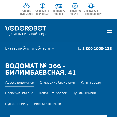
Адреса
Операции с
Проверить
Пополнить
Сообщить о
водоматов
брелоками
баланс
брелок
неисправности
Екатеринбург и область
8 800 1000-123
ВОДОМАТ № 366 -
БИЛИМБАЕВСКАЯ, 41
Адреса водоматов
Операции с брелоками
Купить брелок
Проверить баланс
Пополнить брелок
Пункты Фрисби
Пункты TelePay
Киоски Роспечати