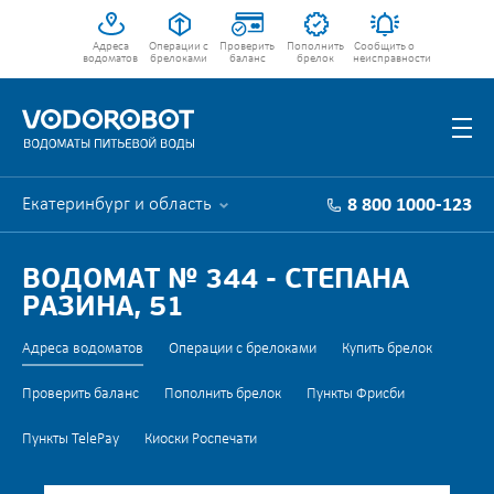
Адреса
Операции с
Проверить
Пополнить
Сообщить о
водоматов
брелоками
баланс
брелок
неисправности
Екатеринбург и область
8 800 1000-123
ВОДОМАТ № 344 - СТЕПАНА
РАЗИНА, 51
Адреса водоматов
Операции с брелоками
Купить брелок
Проверить баланс
Пополнить брелок
Пункты Фрисби
Пункты TelePay
Киоски Роспечати