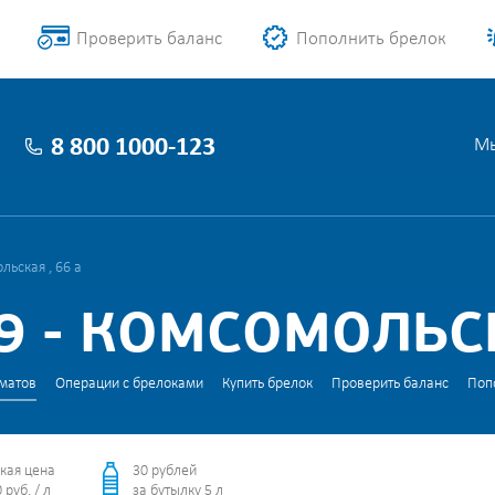
Проверить баланс
Пополнить брелок
8 800 1000-123
Мы
ьская , 66 а
 - КОМСОМОЛЬСК
матов
Операции с брелоками
Купить брелок
Проверить баланс
Поп
кая цена
30 рублей
 руб. / л
за бутылку 5 л