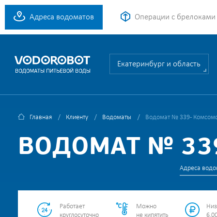
Адреса водоматов
Операции с брелоками
Екатеринбург и область
Главная
Клиенту
Водоматы
Водомат № 339 - Комсомол
ВОДОМАТ № 339
Адреса водо
Работает
Можно
Низ
круглосуточно
не кипятить
6.00