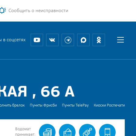
Сообщить о неисправности
 в соцсетях
АЯ , 66 А
олнить брелок
Пункты Фрисби
Пункты TelePay
Киоски Роспечати
Водомат
принимает: