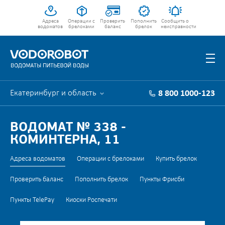
Адреса
Операции с
Проверить
Пополнить
Сообщить о
водоматов
брелоками
баланс
брелок
неисправности
Екатеринбург и область
8 800 1000-123
ВОДОМАТ № 338 -
КОМИНТЕРНА, 11
Адреса водоматов
Операции с брелоками
Купить брелок
Проверить баланс
Пополнить брелок
Пункты Фрисби
Пункты TelePay
Киоски Роспечати