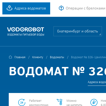
Адреса водоматов
Операции с брелоками
Екатеринбург и область
Главная
Клиенту
Водоматы
Водомат № 326 - Цвиллин
ВОДОМАТ № 326
Адреса водо
Работает
Можно
Низ
круглосуточно
не кипятить
6.00