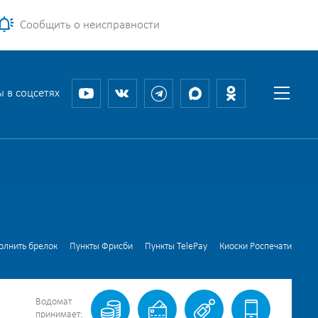
Сообщить о неисправности
 в соцсетях
6
олнить брелок
Пункты Фрисби
Пункты TelePay
Киоски Роспечати
Водомат
принимает: