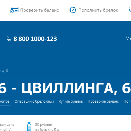
Проверить баланс
Пополнить брелок
8 800 1000-123
Мы
га, 6
 - ЦВИЛЛИНГА, 
матов
Операции с брелоками
Купить брелок
Проверить баланс
Поп
кая цена
30 рублей
 руб. / л
за бутылку 5 л