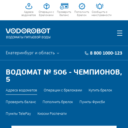
Адреса
Операции с
Проверить
Пополнить
Сообщить о
водоматов
брелоками
баланс
брелок
неисправности
Екатеринбург и область
8 800 1000-123
ВОДОМАТ № 506 - ЧЕМПИОНОВ,
5
Адреса водоматов
Операции с брелоками
Купить брелок
Проверить баланс
Пополнить брелок
Пункты Фрисби
Пункты TelePay
Киоски Роспечати