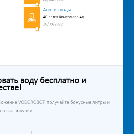
Анализ воды
40-летия Комсомола 4д
26/09/2022
ать воду бесплатно и
естве!
ложение VODOROBOT, получайте бонусные литры и
а все покупки.