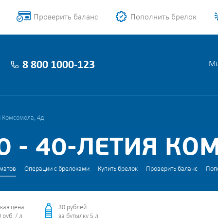
Проверить баланс
Пополнить брелок
8 800 1000-123
Мы
я Комсомола, 4д
 - 40-ЛЕТИЯ КО
матов
Операции с брелоками
Купить брелок
Проверить баланс
Поп
кая цена
30 рублей
 руб. / л
за бутылку 5 л