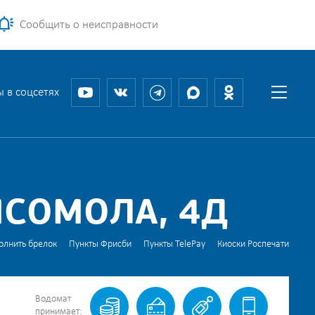
Сообщить о неисправности
 в соцсетях
МСОМОЛА, 4Д
олнить брелок
Пункты Фрисби
Пункты TelePay
Киоски Роспечати
Водомат
принимает: