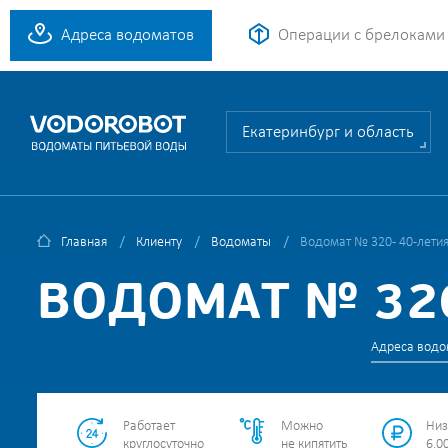
Адреса водоматов
Операции с брелоками
Екатеринбург и область
Главная
Клиенту
Водоматы
Водомат № 320 - 40-лети
ВОДОМАТ № 320
Адреса водо
Работает
Можно
Низ
круглосуточно
не кипятить
6.00