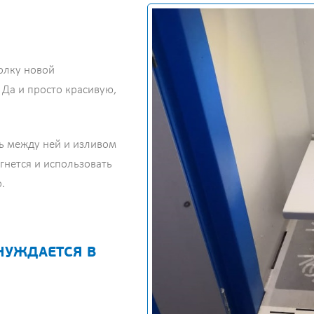
олку новой
 Да и просто красивую,
ть между ней и изливом
 гнется и использовать
.
НУЖДАЕТСЯ В