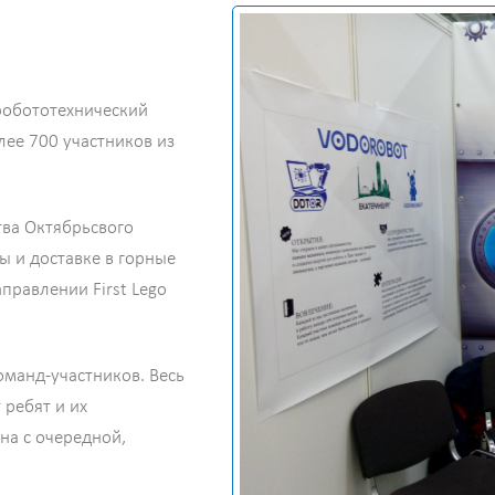
робототехнический
лее 700 участников из
ва Октябрьсвого
ы и доставке в горные
правлении First Lego
оманд-участников. Весь
ребят и их
а с очередной,