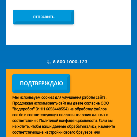
ОТПРАВИТЬ
8 800 1000-123
Заявка на установку
ПОДТВЕРЖДАЮ
Мы используем
cookies
для улучшения работы сайта.
Продолжая использовать сайт вы даете согласие ООО
Мобильное приложение Vodorobot
"Водоробот" (ИНН 6658448554) на обработку файлов
cookie
и соответствующих пользовательских данных в
соответствии с
Политикой конфиденциальности
. Если вы
не хотите, чтобы ваши данные обрабатывались, измените
соответствующие настройки своего браузера или