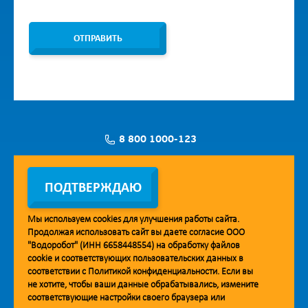
ОТПРАВИТЬ
8 800 1000-123
Заявка на установку
ПОДТВЕРЖДАЮ
Мы используем
cookies
для улучшения работы сайта.
Продолжая использовать сайт вы даете согласие ООО
Мобильное приложение Vodorobot
"Водоробот" (ИНН 6658448554) на обработку файлов
cookie
и соответствующих пользовательских данных в
соответствии с
Политикой конфиденциальности
. Если вы
не хотите, чтобы ваши данные обрабатывались, измените
соответствующие настройки своего браузера или