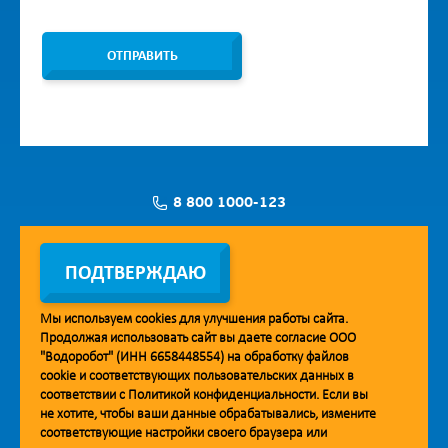
ОТПРАВИТЬ
8 800 1000-123
Заявка на установку
ПОДТВЕРЖДАЮ
Мы используем
cookies
для улучшения работы сайта.
Продолжая использовать сайт вы даете согласие ООО
Мобильное приложение Vodorobot
"Водоробот" (ИНН 6658448554) на обработку файлов
cookie
и соответствующих пользовательских данных в
соответствии с
Политикой конфиденциальности
. Если вы
не хотите, чтобы ваши данные обрабатывались, измените
соответствующие настройки своего браузера или