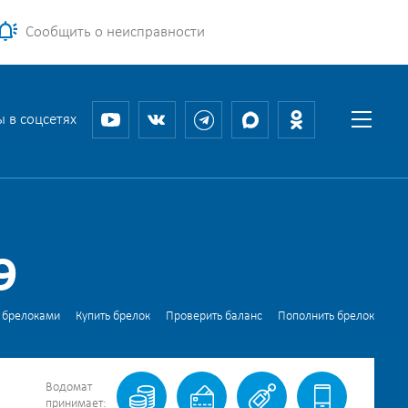
Сообщить о неисправности
 в соцсетях
9
 брелоками
Купить брелок
Проверить баланс
Пополнить брелок
Водомат
принимает: