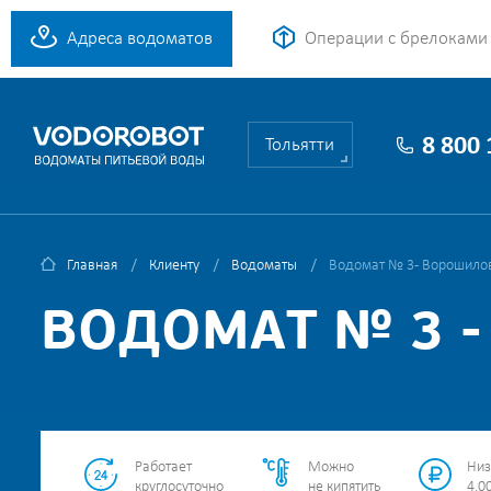
Адреса водоматов
Операции с брелоками
8 800
Тольятти
Главная
Клиенту
Водоматы
Водомат № 3 - Ворошилов
ВОДОМАТ № 3 -
Работает
Можно
Низ
круглосуточно
не кипятить
4.00