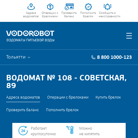
Адреса
Операции с
Проверить
Пополнить
Сообщить о
водоматов
брелоками
баланс
брелок
неисправности
Тольятти
8 800 1000-123
ВОДОМАТ № 108 - СОВЕТСКАЯ,
89
Адреса водоматов
Операции с брелоками
Купить брелок
Проверить баланс
Пополнить брелок
Работает
Можно
круглосуточно
не кипятить