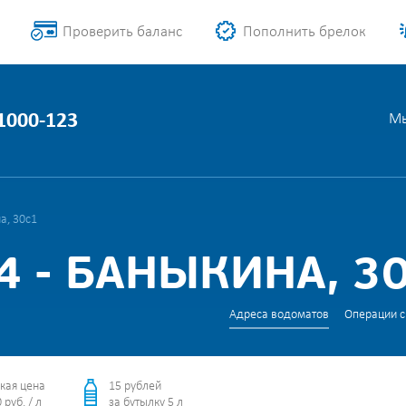
Проверить баланс
Пополнить брелок
 1000-123
Мы
а, 30с1
 - БАНЫКИНА, 3
Адреса водоматов
Операции с
кая цена
15 рублей
 руб. / л
за бутылку 5 л