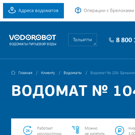
Адреса водоматов
Операции с брелоками
8 800
Тольятти
Главная
Клиенту
Водоматы
Водомат № 104 - Баныкин
ВОДОМАТ № 104
Работает
Можно
Низ
круглосуточно
не кипятить
3.00