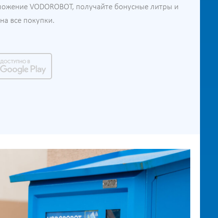
ложение VODOROBOT, получайте бонусные литры и
а все покупки.