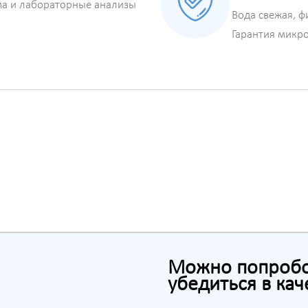
ма и лабораторные анализы
Вода свежая, ф
Гарантия микр
Можно попробов
убедиться в кач