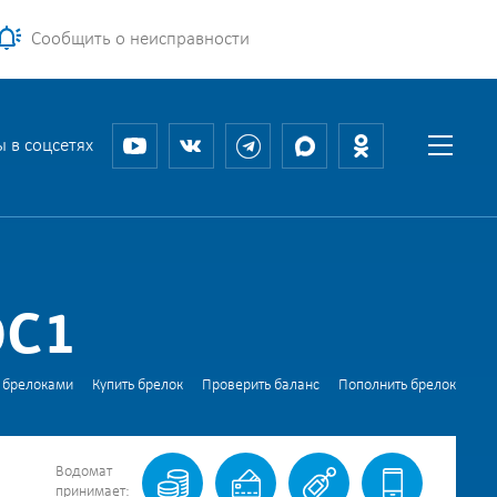
Сообщить о неисправности
 в соцсетях
0С1
 брелоками
Купить брелок
Проверить баланс
Пополнить брелок
Водомат
принимает: