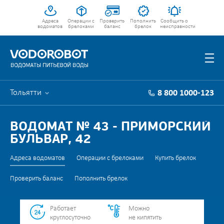
Адреса
Операции с
Проверить
Пополнить
Сообщить о
водоматов
брелоками
баланс
брелок
неисправности
Тольятти
8 800 1000-123
ВОДОМАТ № 43 - ПРИМОРСКИЙ
БУЛЬВАР, 42
Адреса водоматов
Операции с брелоками
Купить брелок
Проверить баланс
Пополнить брелок
Работает
Можно
круглосуточно
не кипятить