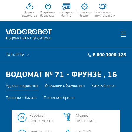
Адреса
Операции с
Проверить
Пополнить
Сообщить о
водоматов
брелоками
баланс
брелок
неисправности
Тольятти
8 800 1000-123
ВОДОМАТ № 71 - ФРУНЗЕ , 16
Адреса водоматов
Операции с брелоками
Купить брелок
Проверить баланс
Пополнить брелок
Работает
Можно
круглосуточно
не кипятить