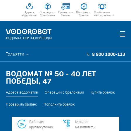
Адреса
Операции с
Проверить
Пополнить
Сообщить о
водоматов
брелоками
баланс
брелок
неисправности
Тольятти
8 800 1000-123
ВОДОМАТ № 50 - 40 ЛЕТ
ПОБЕДЫ, 47
Адреса водоматов
Операции с брелоками
Купить брелок
Проверить баланс
Пополнить брелок
Работает
Можно
круглосуточно
не кипятить