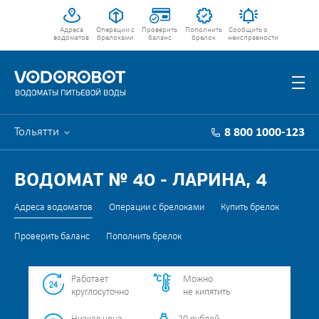
Адреса
Операции с
Проверить
Пополнить
Сообщить о
водоматов
брелоками
баланс
брелок
неисправности
Тольятти
8 800 1000-123
ВОДОМАТ № 40 - ЛАРИНА, 4
Адреса водоматов
Операции с брелоками
Купить брелок
Проверить баланс
Пополнить брелок
Работает
Можно
круглосуточно
не кипятить