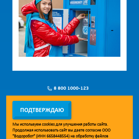
8 800 1000-123
Заявка на установку
ПОДТВЕРЖДАЮ
Мы используем
cookies
для улучшения работы сайта.
Продолжая использовать сайт вы даете согласие ООО
Мобильное приложение Vodorobot
"Водоробот" (ИНН 6658448554) на обработку файлов