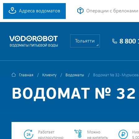
Адреса водоматов
Операции с брелоками
8 800
Тольятти
Главная
Клиенту
Водоматы
Водомат № 32 - Мурысева
ВОДОМАТ № 32 
Работает
Можно
Низ
круглосуточно
не кипятить
5.00