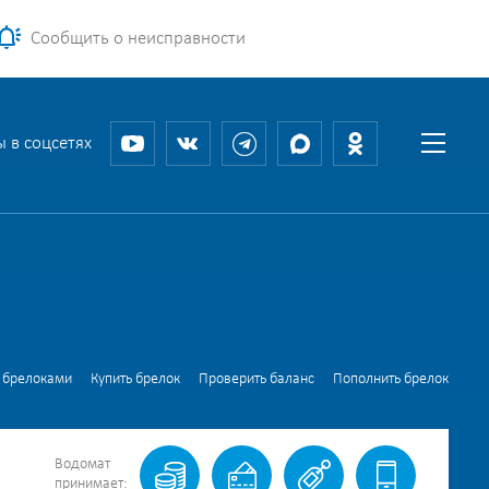
Сообщить о неисправности
 в соцсетях
В
 брелоками
Купить брелок
Проверить баланс
Пополнить брелок
Водомат
принимает: