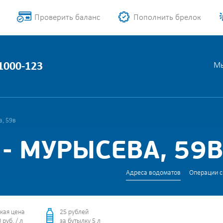
Проверить баланс
Пополнить брелок
 1000-123
Мы
, 59в
- МУРЫСЕВА, 59
Адреса водоматов
Операции с
кая цена
25 рублей
 руб. / л
за бутылку 5 л