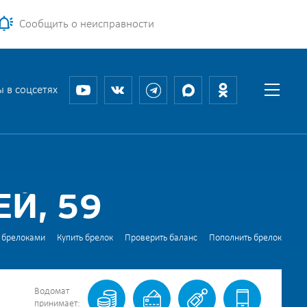
Сообщить о неисправности
 в соцсетях
Й, 59
 брелоками
Купить брелок
Проверить баланс
Пополнить брелок
Водомат
принимает: