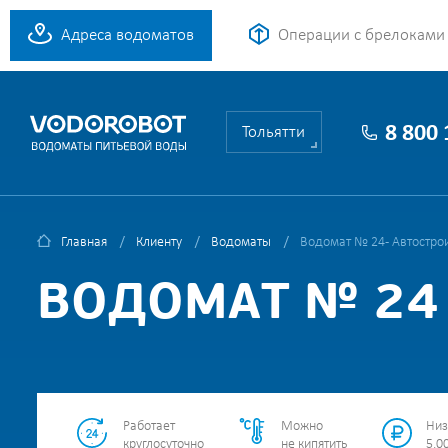
Адреса водоматов
Операции с брелоками
8 800
Тольятти
Главная
Клиенту
Водоматы
Водомат № 24 - Автостро
ВОДОМАТ № 24 
Работает
Можно
Низ
круглосуточно
не кипятить
5.00