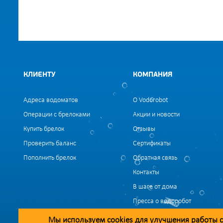
КЛИЕНТУ
КОМПАНИЯ
Адреса водоматов
О Vodorobot
Операции с брелоками
Акции и новости
Купить брелок
Отзывы
Проверить баланс
Сертификаты
Пополнить брелок
Обратная связь
Контакты
В шаге от дома
Пресса о водоробот
Мы используем
cookies
для улучшения работы с