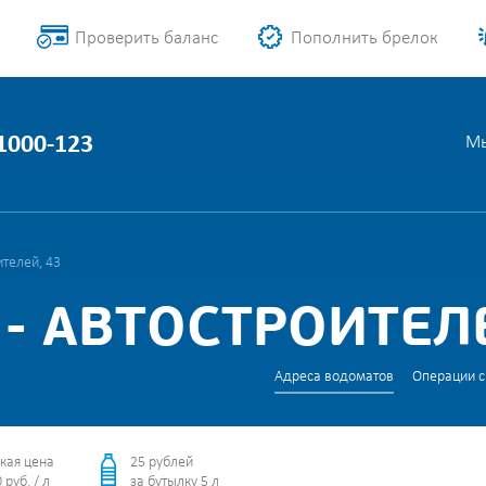
Проверить баланс
Пополнить брелок
 1000-123
Мы
ителей, 43
- АВТОСТРОИТЕЛЕ
Адреса водоматов
Операции с
кая цена
25 рублей
 руб. / л
за бутылку 5 л