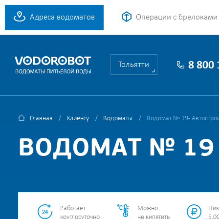
Адреса водоматов
Операции с брелоками
8 800
Тольятти
Главная
Клиенту
Водоматы
Водомат № 19 - Автостро
ВОДОМАТ № 19 
Работает
Можно
Низ
круглосуточно
не кипятить
5.00