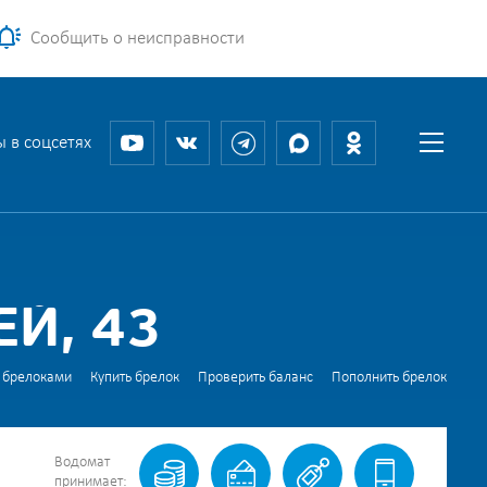
Сообщить о неисправности
 в соцсетях
Й, 43
 брелоками
Купить брелок
Проверить баланс
Пополнить брелок
Водомат
принимает: