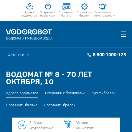
Адреса
Операции с
Проверить
Пополнить
Сообщить о
водоматов
брелоками
баланс
брелок
неисправности
Тольятти
8 800 1000-123
ВОДОМАТ № 8 - 70 ЛЕТ
ОКТЯБРЯ, 10
Адреса водоматов
Операции с брелоками
Купить брелок
Проверить баланс
Пополнить брелок
Работает
Можно
круглосуточно
не кипятить