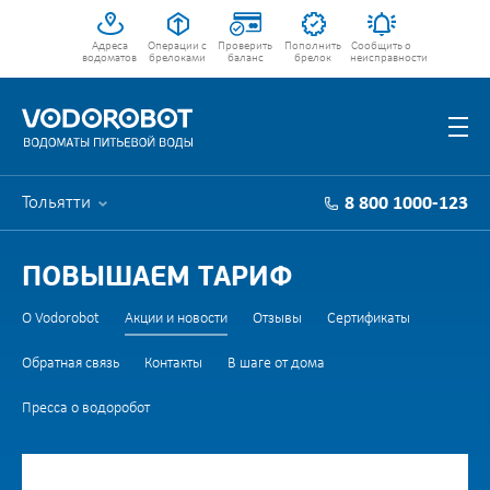
Адреса
Операции с
Проверить
Пополнить
Сообщить о
водоматов
брелоками
баланс
брелок
неисправности
Тольятти
8 800 1000-123
ПОВЫШАЕМ ТАРИФ
О Vodorobot
Акции и новости
Отзывы
Сертификаты
Обратная связь
Контакты
В шаге от дома
Пресса о водоробот