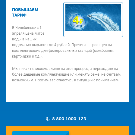
ПОВЫШАЕМ
ТАРИФ
В Челябинске с 1
апреля цена литра
воды в наших
водоматах вырастет до 4 рублей. Причина — рост цен на
комплектующие для фильтровальных станций (мембраны,
картриджи и т.д.).
Мы никак не можем влиять на этот процесс, а переходить на
более дешевые комплектующие или менять реже, не считаем
возможным. Просим вас отнестись к ситуации с пониманием.
8 800 1000-123
Заявка на установку