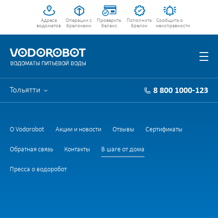
Адреса
Операции с
Проверить
Пополнить
Сообщить о
водоматов
брелоками
баланс
брелок
неисправности
Тольятти
8 800 1000-123
О Vodorobot
Акции и новости
Отзывы
Сертификаты
Обратная связь
Контакты
В шаге от дома
Пресса о водоробот